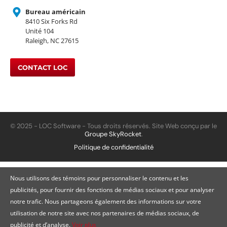
Bureau américain
8410 Six Forks Rd
Unité 104
Raleigh, NC 27615
CONTACT LOC
© 2025 - LOC Software - Tous droits réservés. Site Web conçu par le
Groupe SkyRocket
.
Politique de confidentialité
Nous utilisons des témoins pour personnaliser le contenu et les
publicités, pour fournir des fonctions de médias sociaux et pour analyser
notre trafic. Nous partageons également des informations sur votre
utilisation de notre site avec nos partenaires de médias sociaux, de
publicité et d’analyse.
Voir plus