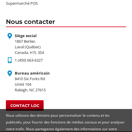
Supermarché POS
Nous contacter
Siège social
1867 Berlier,
Laval (Québec)
Canada, H7L 3S4
1 (450) 663-6327
Bureau américain
8410 Six Forks Rd
Unité 104
Raleigh, NC 27615
CONTACT LOC
Nous utilisons des témoins pour personnaliser le contenu et les
publicités, pour fournir des fonctions de médias sociaux et pour analyser
notre trafic. Nous partageons également des informations sur votre