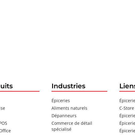
uits
Industries
Lien
Épiceries
Épiceri
ise
Aliments naturels
C-Store
Dépanneurs
Épiceri
 POS
Commerce de détail
Épiceri
spécialisé
Office
Épiceri