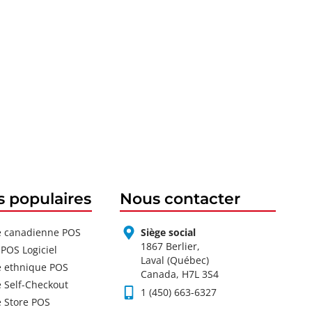
s populaires
Nous contacter
e canadienne POS
Siège social
1867 Berlier,
 POS Logiciel
Laval (Québec)
e ethnique POS
Canada, H7L 3S4
e Self-Checkout
1 (450) 663-6327
e Store POS