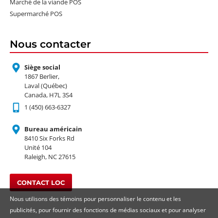
Marché de la viande POS
Supermarché POS
Nous contacter
Siège social
1867 Berlier,
Laval (Québec)
Canada, H7L 3S4
1 (450) 663-6327
Bureau américain
8410 Six Forks Rd
Unité 104
Raleigh, NC 27615
CONTACT LOC
Nous utilisons des témoins pour personnaliser le contenu et les
publicités, pour fournir des fonctions de médias sociaux et pour analyser