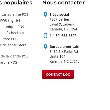
s populaires
Nous contacter
e canadienne POS
Siège social
1867 Berlier,
 POS Logiciel
Laval (Québec)
e ethnique POS
Canada, H7L 3S4
e Self-Checkout
1 (450) 663-6327
e Store POS
s de santé Store
Bureau américain
8410 Six Forks Rd
de la viande POS
Unité 104
Raleigh, NC 27615
arché POS
CONTACT LOC