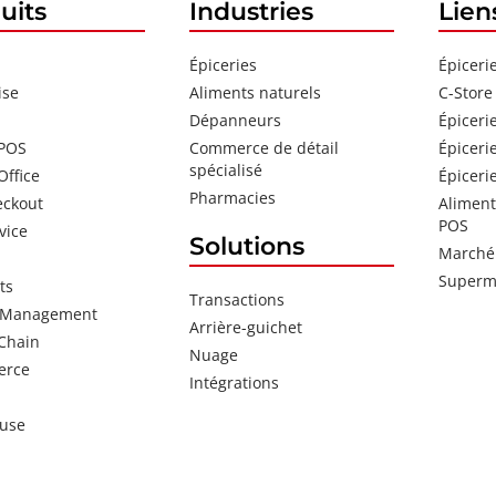
uits
Industries
Lien
Épiceries
Épiceri
ise
Aliments naturels
C-Store
Dépanneurs
Épiceri
 POS
Commerce de détail
Épiceri
spécialisé
Office
Épiceri
Pharmacies
eckout
Aliment
POS
vice
Solutions
Marché 
Superm
ts
Transactions
 Management
Arrière-guichet
Chain
Nuage
erce
Intégrations
use