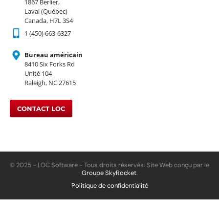
1867 Berlier,
Laval (Québec)
Canada, H7L 3S4
1 (450) 663-6327
Bureau américain
8410 Six Forks Rd
Unité 104
Raleigh, NC 27615
CONTACT LOC
© 2025 - LOC Software - Tous droits réservés. Site Web conçu par le
Groupe SkyRocket
.
Politique de confidentialité