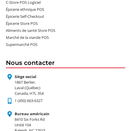
C-Store POS Logiciel
Épicerie ethnique POS
Épicerie Self-Checkout
Épicerie Store POS
Aliments de santé Store POS
Marché de la viande POS
Supermarché POS
Nous contacter
Siège social
1867 Berlier,
Laval (Québec)
Canada, H7L 3S4
1 (450) 663-6327
Bureau américain
8410 Six Forks Rd
Unité 104
Raleigh, NC 27615