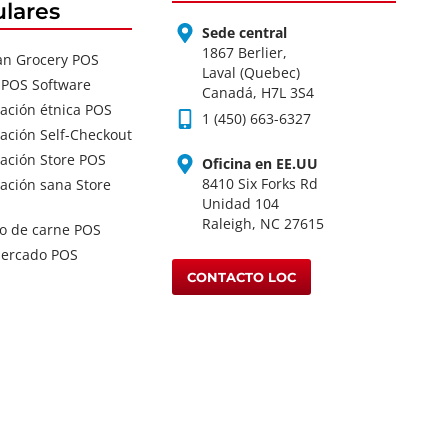
lares
Sede central
1867 Berlier,
an Grocery POS
Laval (Quebec)
 POS Software
Canadá, H7L 3S4
ación étnica POS
1 (450) 663-6327
ación Self-Checkout
ación Store POS
Oficina en EE.UU
8410 Six Forks Rd
ación sana Store
Unidad 104
Raleigh, NC 27615
o de carne POS
ercado POS
CONTACTO LOC