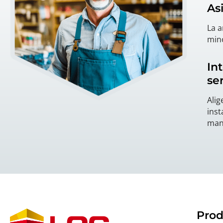
As
La a
mino
In
se
Alig
inst
man
Prod