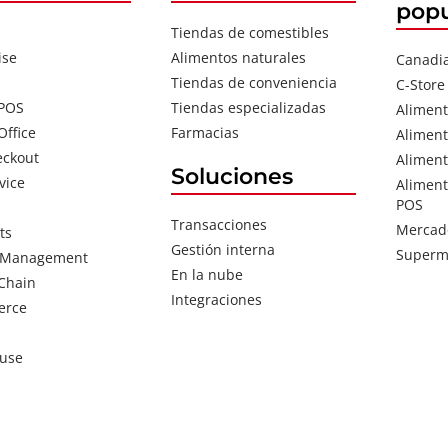
popu
Tiendas de comestibles
ise
Alimentos naturales
Canadi
Tiendas de conveniencia
C-Store
 POS
Tiendas especializadas
Aliment
Office
Farmacias
Aliment
eckout
Aliment
Soluciones
vice
Aliment
POS
Transacciones
Mercad
ts
Gestión interna
Superm
 Management
En la nube
Chain
Integraciones
erce
use