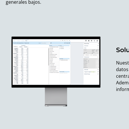
generales bajos.
Sol
Nuestr
datos
centr
Ademá
infor