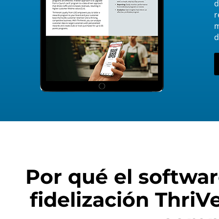
d
r
m
d
Por qué el softwa
fidelización ThriV