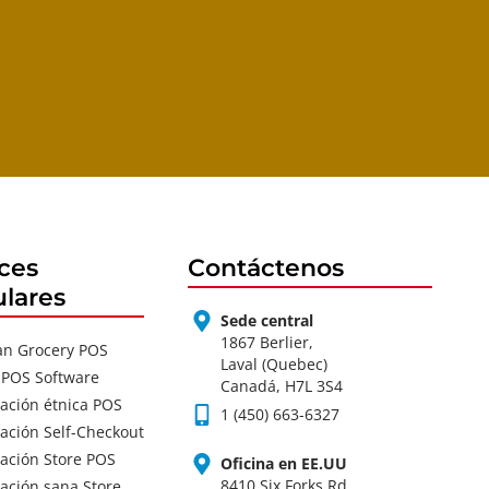
ces
Contáctenos
lares
Sede central
1867 Berlier,
an Grocery POS
Laval (Quebec)
 POS Software
Canadá, H7L 3S4
ación étnica POS
1 (450) 663-6327
ación Self-Checkout
ación Store POS
Oficina en EE.UU
8410 Six Forks Rd
ación sana Store