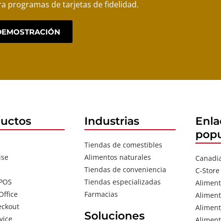
ra programas de tarjetas de fidelidad.
 DEMOSTRACIÓN
uctos
Industrias
Enla
popu
Tiendas de comestibles
ise
Alimentos naturales
Canadi
Tiendas de conveniencia
C-Store
 POS
Tiendas especializadas
Aliment
Office
Farmacias
Aliment
eckout
Aliment
Soluciones
vice
Aliment