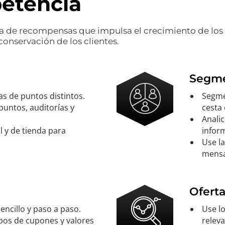
etencia
a de recompensas que impulsa el crecimiento de los
conservación de los clientes.
Segmen
s de puntos distintos.
Segmen
puntos, auditorías y
cesta 
Analic
l y de tienda para
infor
Use l
mensa
Oferta
ncillo y paso a paso.
Use lo
ipos de cupones y valores
releva