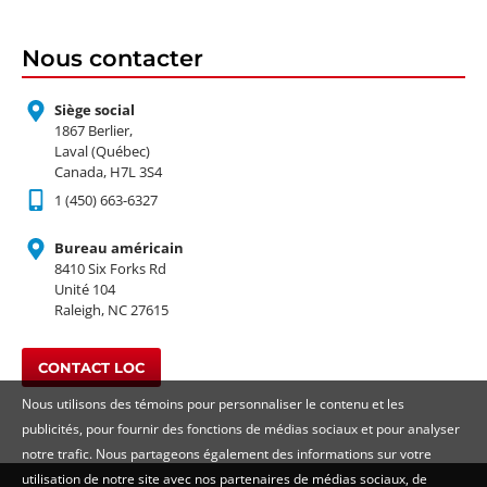
Nous contacter
Siège social
1867 Berlier,
Laval (Québec)
Canada, H7L 3S4
1 (450) 663-6327
Bureau américain
8410 Six Forks Rd
Unité 104
Raleigh, NC 27615
CONTACT LOC
Nous utilisons des témoins pour personnaliser le contenu et les
publicités, pour fournir des fonctions de médias sociaux et pour analyser
notre trafic. Nous partageons également des informations sur votre
utilisation de notre site avec nos partenaires de médias sociaux, de