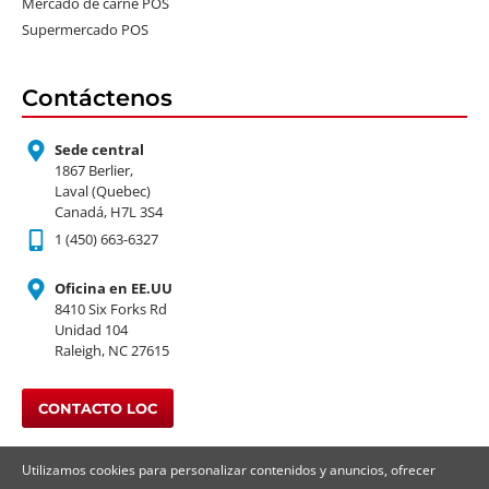
Mercado de carne POS
Supermercado POS
Contáctenos
Sede central
1867 Berlier,
Laval (Quebec)
Canadá, H7L 3S4
1 (450) 663-6327
Oficina en EE.UU
8410 Six Forks Rd
Unidad 104
Raleigh, NC 27615
CONTACTO LOC
Utilizamos cookies para personalizar contenidos y anuncios, ofrecer